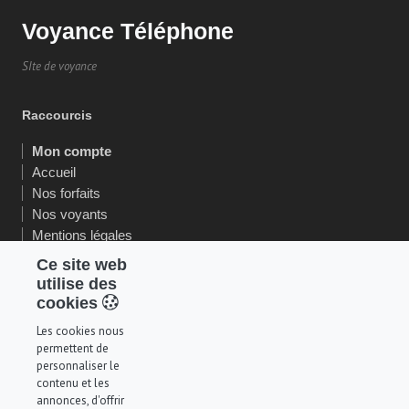
Voyance Téléphone
SIte de voyance
Raccourcis
Mon compte
Accueil
Nos forfaits
Nos voyants
Mentions légales
CGU
Ce site web
Nos garanties
utilise des
cookies
Suivez nous
Les cookies nous
permettent de
Paiement
personnaliser le
contenu et les
annonces, d'offrir